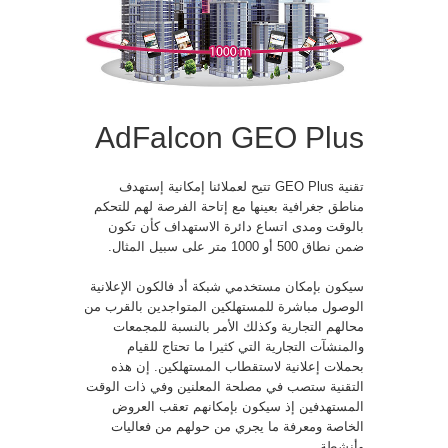
AdFalcon GEO Plus
تقنية GEO Plus تتيح لعملائنا إمكانية إستهدف
مناطق جغرافية بعينها مع إتاحة الفرصة لهم للتحكم
بالوقت ومدى اتساع دائرة الاستهداف كأن تكون
ضمن نطاق 500 أو 1000 متر على سبيل المثال.
سيكون بإمكان مستخدمي شبكة أد فالكون الإعلانية
الوصول مباشرة للمستهلكين المتواجدين بالقرب من
محالهم التجارية وكذلك الأمر بالنسبة للمجمعات
والمنشآت التجارية التي كثيرا ما تحتاج للقيام
بحملات إعلانية لاستقطاب المستهلكين. إن هذه
التقنية ستصب في مصلحة المعلنين وفي ذات الوقت
المستهدفين إذ سيكون بإمكانهم تعقب العروض
الخاصة ومعرفة ما يجري من حولهم من فعاليات
وأنشطة