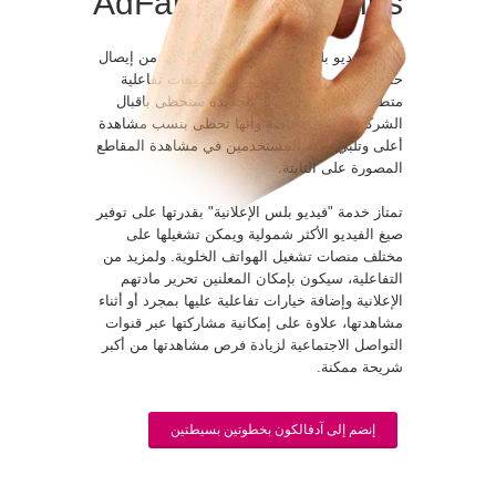
AdFalcon Video Plus
تقنية "فيديو بلس الإعلانية" تمكن عملائها من إيصال
حملاتهم التسويقية عن طريق فيديوهات تفاعلية
متطورة. إن هذه الخدمة الجديدة ستحظى باقبال
الشركات المعلنة خاصة وأنها تحظى بنسب مشاهدة
أعلى وتلبي رغبة المستخدمين في مشاهدة المقاطع
المصورة على الثابتة.
تمتاز خدمة "فيديو بلس الإعلانية" بقدرتها على توفير
صيغ الفيديو الأكثر شمولية ويمكن تشغيلها على
مختلف منصات تشغيل الهواتف الخلوية. ولمزيد من
التفاعلية، سيكون بإمكان المعلنين تحرير مادتهم
الإعلانية وإضافة خيارات تفاعلية عليها بمجرد أو أثناء
مشاهدتها، علاوة على إمكانية مشاركتها عبر قنوات
التواصل الاجتماعية لزيادة فرص مشاهدتها من أكبر
شريحة ممكنة.
إنضم إلى آدفالكون بخطوتين بسيطتين