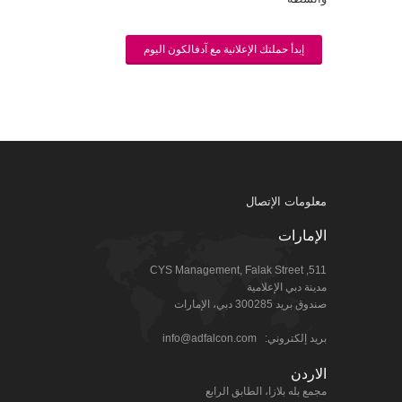
إبدأ حملتك الإعلانية مع آدفالكون اليوم
معلومات الإتصال
الإمارات
511, CYS Management, Falak Street
مدينة دبي الإعلامية
صندوق بريد 300285 دبي، الإمارات
بريد إلكتروني:
info@adfalcon.com
الاردن
مجمع بله بلازا، الطابق الرابع